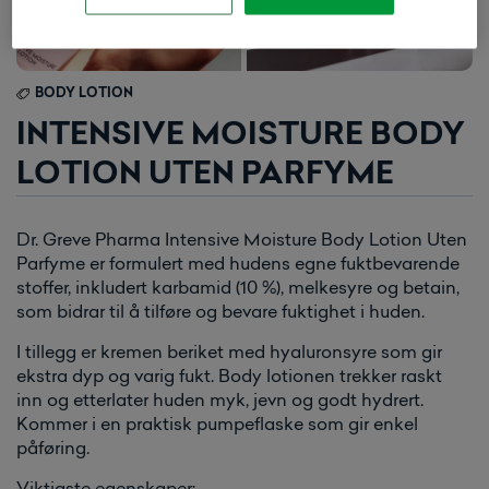
BODY LOTION
INTENSIVE MOISTURE BODY
LOTION UTEN PARFYME
Dr. Greve Pharma Intensive Moisture Body Lotion Uten
Parfyme er formulert med hudens egne fuktbevarende
stoffer, inkludert karbamid (10 %), melkesyre og betain,
som bidrar til å tilføre og bevare fuktighet i huden.
I tillegg er kremen beriket med hyaluronsyre som gir
ekstra dyp og varig fukt. Body lotionen trekker raskt
inn og etterlater huden myk, jevn og godt hydrert.
Kommer i en praktisk pumpeflaske som gir enkel
påføring.