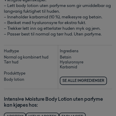
Viktigste egenskaper:
– Lett body lotion uten parfyme som gir umiddelbar og
langvarig fuktighet til huden.
– Inneholder karbamid (10 %), melkesyre og betain.
– Beriket med hyaluronsyre for ekstra fukt.
– Trekker lett inn og etterlater huden myk og jevn.
– Passer best til normal og tørr hud. Uten parfyme.
Hudtype
Ingrediens
Normal og kombinert hud
Betain
Tørr hud
Hyaluronsyre
Karbamid
Produkttype
Body lotion
SE ALLE INGREDIENSER
Intensive Moisture Body Lotion uten parfyme
kan kjøpes hos: