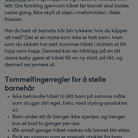
lett. Gre forsiktig gjennom håret før barnet skal bades
neste gang. Ikke skyll ut oljen i mellomtiden, råder
frisøren.
Har du hørt at barnets hår blir tykkere, hvis du klipper
alt ned? Det er en myte som ikke er helt sann. Men
som du sikkert har sett, kommer håret i starten ut litt
hipp som happ. Dermed kan en hårklipp på en litt
større baby gjøre at håret får en ny start, på likt, og
dermed ser jevnere ut.
Tommelfingerregler for å stelle
barnehår
Ikke behandle håret til ditt barn på samme måte
som du gjør ditt eget, f.eks. med styling-produkter
o.l.
Barn under ett år trenger ikke sjampo, og trenger
kun et bad to ganger per uke.
Øk antall ganger håret vaskes når barnet blir eldre.
Bruk en sjampo som er spesielt utviklet for barn.