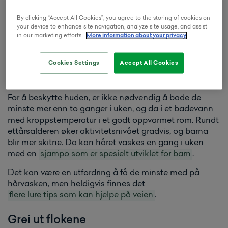
styling-produkter for å få et sunt og fint hår. Det trenger
ikke barn.
By clicking “Accept All Cookies”, you agree to the storing of cookies on
your device to enhance site navigation, analyze site usage, and assist
in our marketing efforts.
More information about your privacy
Hårvask på baby
– Det er ikke nødvendig med sjampo på små barn
Cookies Settings
Accept All Cookies
under ett år, understreker Lise Holm-Glad, frisør og
leder av Define-teamet
.
For å beskytte huden, er ikke nødvendig å bade de
minste mer enn to ganger i uken, og da i et badevann
med kroppstemperatur i et godt oppvarmet rom. Rundt
ettårsalderen øker aktivitetsnivået gradvis, og barna
blir mer skitne. Da kan håret vaskes en gang i uken
med en
sjampo som er spesielt utviklet for barn
.
Det kan være en utfordring å få de minste med på
hårvasken, men heldigvis finnes det
flere lure tips som kan hjelpe på veien
.
Grei ut flokene