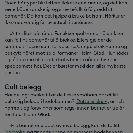
Noen hårtyper blir lettere flokete enn andre, og det kan
være både vanskelig og smertefullt å få gredd ut
barnehår. Da kan det hjelpe å bruke balsam. Hårkur er
ikke nødvendig før eventuelt i tenårene.
– «Alt» sliter på håret. For eksempel tynne hårstrikker
kan få fint barnehår til å brekke. Ellers gjelder de
samme tingene som for voksne: Unngå sterk varme og
beskytt håret mot sola, formaner Holm-Glad. Hun råder
også foreldre til å bruke babybørste når de børster
spedbarnets hår. Det er børster med den aller mykeste
busten.
Gult belegg
Har du lagt merke til at de fleste småbarn har et litt
gulaktig belegg i hodebunnen?
Dette er skurv
, er helt
normalt og forsvinner som regel innen barnet er tre år,
forklarer Holm-Glad.
– Hvis barnet er plaget av mye belegg, kan du ta litt
babyolje
på fingertuppene og massere hodebunnen